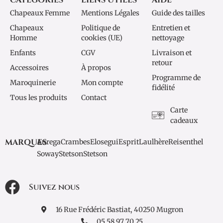
Chapeaux Femme
Mentions Légales
Guide des tailles
Chapeaux
Politique de
Entretien et
Homme
cookies (UE)
nettoyage
Enfants
CGV
Livraison et
retour
Accessoires
À propos
Programme de
Maroquinerie
Mon compte
fidélité
Tous les produits
Contact
Carte
cadeaux
MARQUES
Aurega
Crambes
Elosegui
Esprit
Laulhère
Reisenthel
Soway
Stetson
Stetson
Suivez nous
16 Rue Frédéric Bastiat, 40250 Mugron
05 58 97 70 25