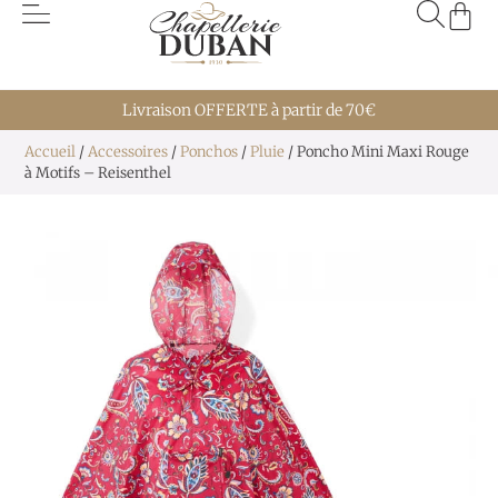
Livraison OFFERTE à partir de 70€
Accueil
/
Accessoires
/
Ponchos
/
Pluie
/ Poncho Mini Maxi Rouge
à Motifs – Reisenthel