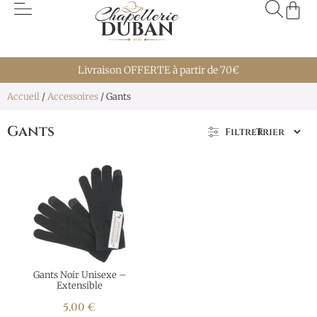
Livraison OFFERTE à partir de 70€
Accueil
/
Accessoires
/ Gants
Gants
Filtrer
Gants Noir Unisexe –
Extensible
5,00
€