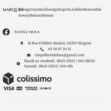
MARQUES
Aurega
Crambes
Elosegui
Esprit
Laulhère
Reisenthel
Soway
Stetson
Stetson
Suivez nous
16 Rue Frédéric Bastiat, 40250 Mugron
05 58 97 70 25
chapellerieduban@gmail.com
Mardi au vendredi : 8h45-12h15 / 14h-18h30
Samedi : 8h45-12h15 / 14h-18h