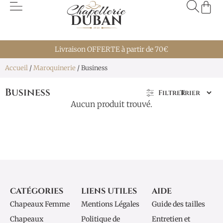
Livraison OFFERTE à partir de 70€
Accueil
/
Maroquinerie
/ Business
Business
Filtrer
Aucun produit trouvé.
CATÉGORIES
LIENS UTILES
AIDE
Chapeaux Femme
Mentions Légales
Guide des tailles
Chapeaux
Politique de
Entretien et