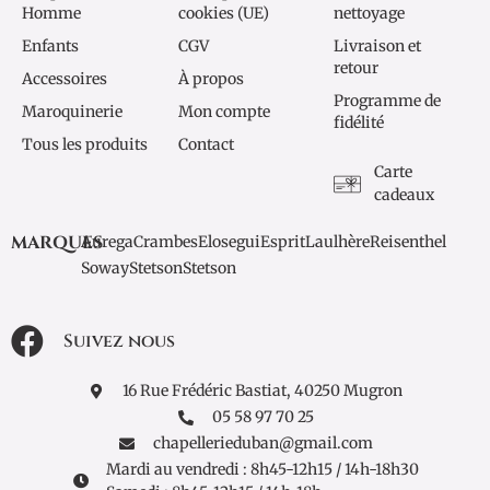
Homme
cookies (UE)
nettoyage
Enfants
CGV
Livraison et
retour
Accessoires
À propos
Programme de
Maroquinerie
Mon compte
fidélité
Tous les produits
Contact
Carte
cadeaux
MARQUES
Aurega
Crambes
Elosegui
Esprit
Laulhère
Reisenthel
Soway
Stetson
Stetson
Suivez nous
16 Rue Frédéric Bastiat, 40250 Mugron
05 58 97 70 25
chapellerieduban@gmail.com
Mardi au vendredi : 8h45-12h15 / 14h-18h30