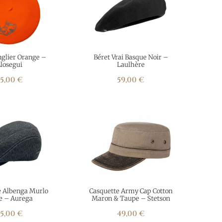
nglier Orange –
Béret Vrai Basque Noir –
losegui
Laulhère
55,00
€
59,00
€
e Albenga Murlo
Casquette Army Cap Cotton
e – Aurega
Maron & Taupe – Stetson
55,00
€
49,00
€