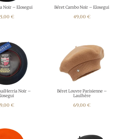
a Noir – Elosegui
Béret Cambo Noir – Elosegui
35,00
€
49,00
€
kalHerria Noir –
Béret Louvre Parisienne –
losegui
Laulhère
9,00
€
69,00
€