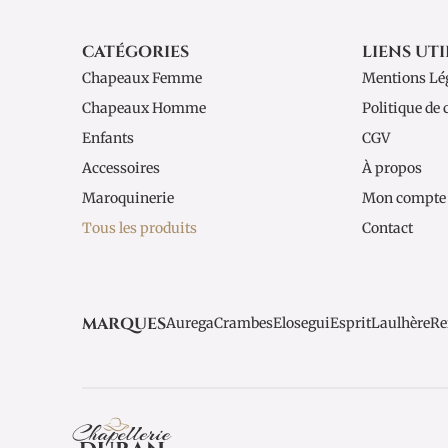
CATÉGORIES
LIENS UTI
Chapeaux Femme
Mentions Lé
Chapeaux Homme
Politique de 
Enfants
CGV
Accessoires
À propos
Maroquinerie
Mon compte
Tous les produits
Contact
MARQUES
Aurega
Crambes
Elosegui
Esprit
Laulhère
Re