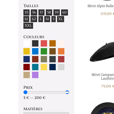
Tailles
Béret Alpin Bull
55
56
57
58
59
60
119,00
61
62
L
M
S
XL
XXL
Couleurs
Béret Campan
Laulhèr
79,00
Prix
5
€
—
200
€
Matières