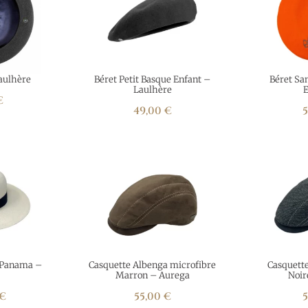
aulhère
Béret Petit Basque Enfant –
Béret Sa
Laulhère
E
€
49,00
€
 Panama –
Casquette Albenga microfibre
Casquett
Marron – Aurega
Noir
€
55,00
€