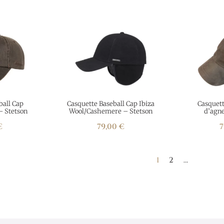
ball Cap
Casquette Baseball Cap Ibiza
Casquett
– Stetson
Wool/Cashemere – Stetson
d’agn
€
79,00
€
7
1
2
…