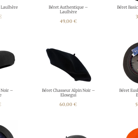
e Laulhère
Béret Authentique –
Béret Basic
Laulhère
€
49,00
€
 Noir –
Béret Chasseur Alpin Noir –
Béret Eus
e
Elosegui
E
€
60,00
€
5