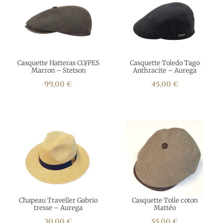
Casquette Hatteras CO/PES
Casquette Toledo Tago
Marron – Stetson
Anthracite – Aurega
99,00
€
45,00
€
Chapeau Traveller Gabrio
Casquette Toile coton
tresse – Aurega
Mattéo
30,00
€
55,00
€