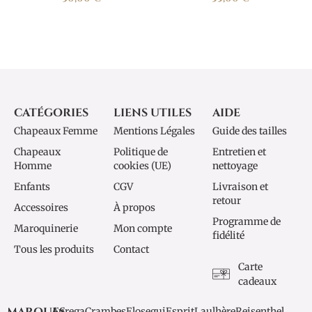
CATÉGORIES
LIENS UTILES
AIDE
Chapeaux Femme
Mentions Légales
Guide des tailles
Chapeaux
Politique de
Entretien et
Homme
cookies (UE)
nettoyage
Enfants
CGV
Livraison et
retour
Accessoires
À propos
Programme de
Maroquinerie
Mon compte
fidélité
Tous les produits
Contact
Carte
cadeaux
MARQUES
Aurega
Crambes
Elosegui
Esprit
Laulhère
Reisenthel