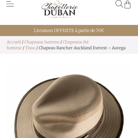
Livraison OFFERTE à partir de 70€
Accueil
/
Chapeaux homme
/
Chapeaux été
homme
/
Tissu
/ Chapeau Rancher Auckland Everest – Aurega