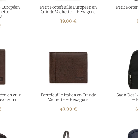
e Européen
Petit Portefeuille Européen en
Petit Porte
hette –
Cuir de Vachette – Hexagona
a
39,00
€
€
éen en cuir
Portefeuille Italien en Cuir de
Sac à Dos 
Hexagona
Vachette – Hexagona
– 
€
49,00
€
6