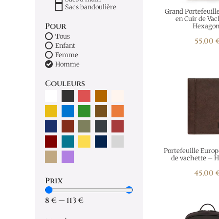
Sacs bandoulière
Grand Portefeuill
en Cuir de Vac
Pour
Hexagon
Tous
55,00
Enfant
Femme
Homme
Couleurs
Portefeuille Europ
de vachette – 
45,00
Prix
8
€
—
113
€