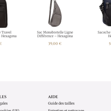
e Travel
Sac Monobretelle Ligne
Sacoche 
– Hexagona
Différence – Hexagona
H
€
39,00
€
5
LES
AIDE
gales
Guide des tailles
cookies (UE)
Entretien et nettoyage