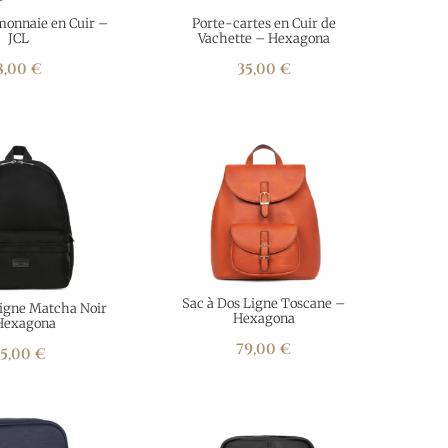
monnaie en Cuir –
Porte-cartes en Cuir de
JCL
Vachette – Hexagona
8,00
€
35,00
€
Sac à Dos Ligne Toscane –
Ligne Matcha Noir
Hexagona
Hexagona
79,00
€
5,00
€