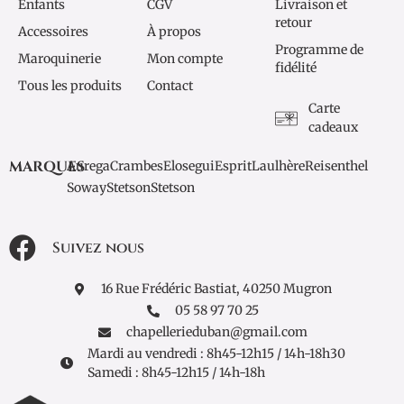
Enfants
CGV
Livraison et
retour
Accessoires
À propos
Programme de
Maroquinerie
Mon compte
fidélité
Tous les produits
Contact
Carte
cadeaux
MARQUES
Aurega
Crambes
Elosegui
Esprit
Laulhère
Reisenthel
Soway
Stetson
Stetson
Suivez nous
16 Rue Frédéric Bastiat, 40250 Mugron
05 58 97 70 25
chapellerieduban@gmail.com
Mardi au vendredi : 8h45-12h15 / 14h-18h30
Samedi : 8h45-12h15 / 14h-18h