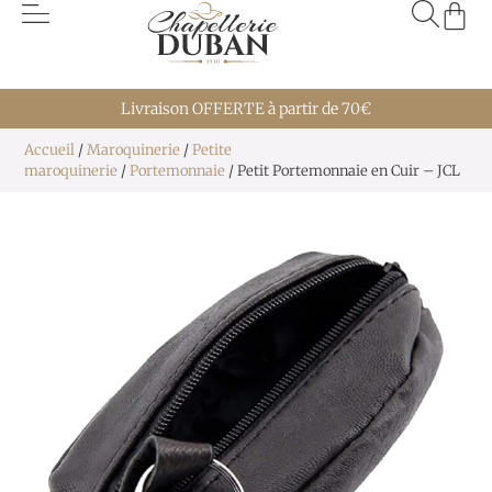
Livraison OFFERTE à partir de 70€
Accueil
/
Maroquinerie
/
Petite
maroquinerie
/
Portemonnaie
/ Petit Portemonnaie en Cuir – JCL