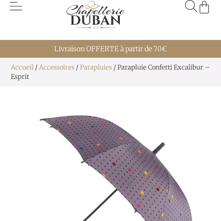
Livraison OFFERTE à partir de 70€
Accueil
/
Accessoires
/
Parapluies
/ Parapluie Confetti Excalibur –
Esprit