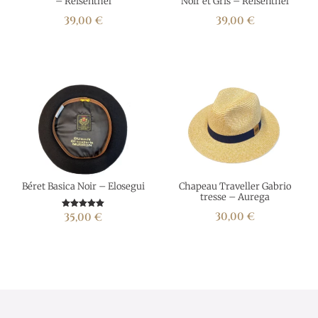
– Reisenthel
Noir et Gris – Reisenthel
39,00
€
39,00
€
Béret Basica Noir – Elosegui
Chapeau Traveller Gabrio
tresse – Aurega
30,00
€
Note
35,00
€
5.00
sur 5