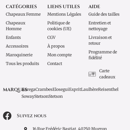
CATÉGORIES
LIENS UTILES
AIDE
Chapeaux Femme
Mentions Légales
Guide des tailles
Chapeaux
Politique de
Entretien et
Homme
cookies (UE)
nettoyage
Enfants
CGV
Livraison et
retour
Accessoires
À propos
Programme de
Maroquinerie
Mon compte
fidélité
Tous les produits
Contact
Carte
cadeaux
MARQUES
Aurega
Crambes
Elosegui
Esprit
Laulhère
Reisenthel
Soway
Stetson
Stetson
Suivez nous
16 Rue Frédéric Bastiat, 40250 Mugron