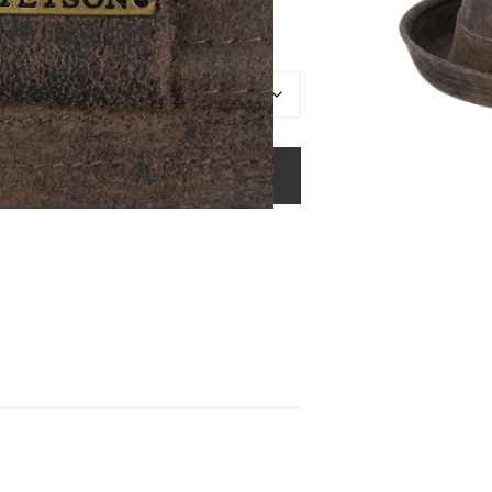
uide des tailles
Entretien
OUTER AU PANIER