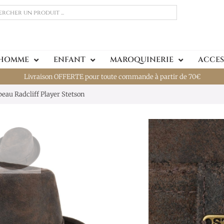
 HOMME
ENFANT
MAROQUINERIE
ACCES
Livraison OFFERTE pour toute commande à partir de 70€
eau Radcliff Player Stetson
Chapeau 
Stetson
179,00
€