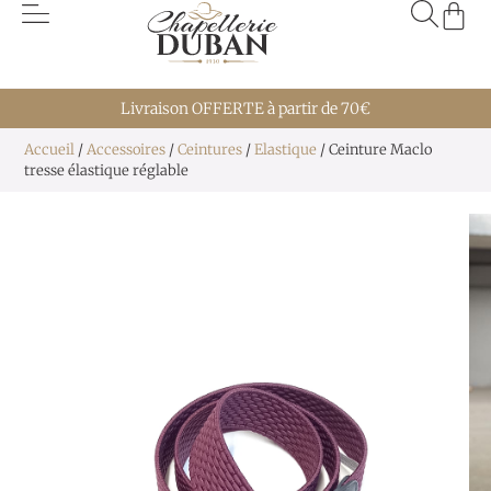
Livraison OFFERTE à partir de 70€
Accueil
/
Accessoires
/
Ceintures
/
Elastique
/ Ceinture Maclo
tresse élastique réglable