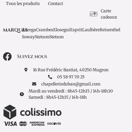
Tous les produits
Contact
Carte
cadeaux
MARQUES
Aurega
Crambes
Elosegui
Esprit
Laulhère
Reisenthel
Soway
Stetson
Stetson
Suivez nous
16 Rue Frédéric Bastiat, 40250 Mugron
05 58 97 70 25
chapellerieduban@gmail.com
Mardi au vendredi : 8h45-12h15 / 14h-18h30
Samedi : 8h45-12h15 / 14h-18h