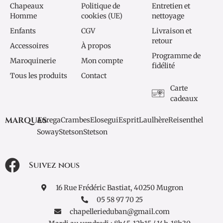
Chapeaux
Politique de
Entretien et
Homme
cookies (UE)
nettoyage
Enfants
CGV
Livraison et
retour
Accessoires
À propos
Programme de
Maroquinerie
Mon compte
fidélité
Tous les produits
Contact
Carte
cadeaux
MARQUES
Aurega
Crambes
Elosegui
Esprit
Laulhère
Reisenthel
Soway
Stetson
Stetson
Suivez nous
16 Rue Frédéric Bastiat, 40250 Mugron
05 58 97 70 25
chapellerieduban@gmail.com