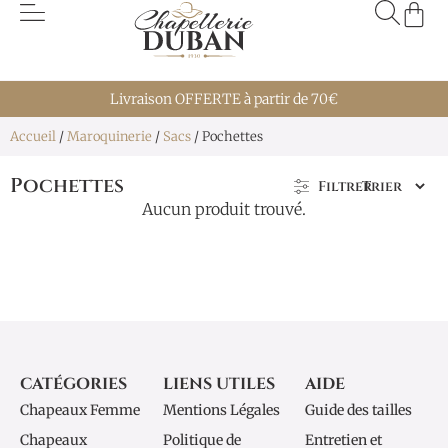
Livraison OFFERTE à partir de 70€
Accueil
/
Maroquinerie
/
Sacs
/ Pochettes
Pochettes
Filtrer
Aucun produit trouvé.
CATÉGORIES
LIENS UTILES
AIDE
Chapeaux Femme
Mentions Légales
Guide des tailles
Chapeaux
Politique de
Entretien et