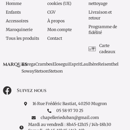
Homme
cookies (UE)
nettoyage
Enfants
CGV
Livraison et
retour
Accessoires
À propos
Programme de
Maroquinerie
Mon compte
fidélité
Tous les produits
Contact
Carte
cadeaux
MARQUES
Aurega
Crambes
Elosegui
Esprit
Laulhère
Reisenthel
Soway
Stetson
Stetson
Suivez nous
16 Rue Frédéric Bastiat, 40250 Mugron
05 58 97 70 25
chapellerieduban@gmail.com
Mardi au vendredi : 8h45-12h15 / 14h-18h30