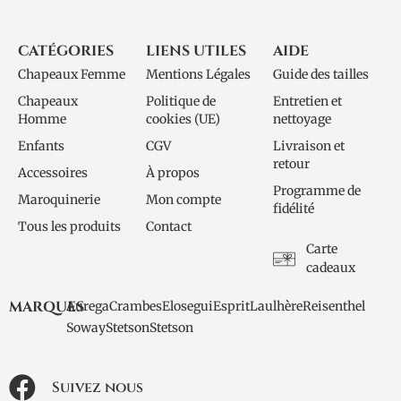
CATÉGORIES
LIENS UTILES
AIDE
Chapeaux Femme
Mentions Légales
Guide des tailles
Chapeaux
Politique de
Entretien et
Homme
cookies (UE)
nettoyage
Enfants
CGV
Livraison et
retour
Accessoires
À propos
Programme de
Maroquinerie
Mon compte
fidélité
Tous les produits
Contact
Carte
cadeaux
MARQUES
Aurega
Crambes
Elosegui
Esprit
Laulhère
Reisenthel
Soway
Stetson
Stetson
Suivez nous