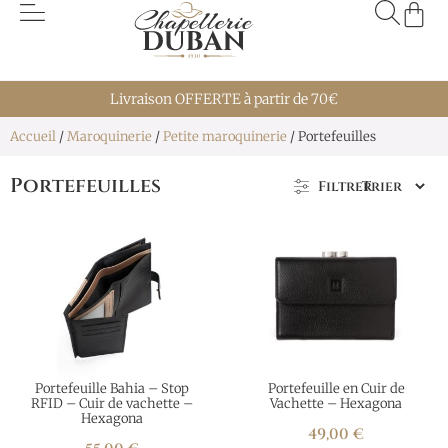
Livraison OFFERTE à partir de 70€
Accueil
/
Maroquinerie
/
Petite maroquinerie
/ Portefeuilles
Portefeuilles
Filtrer
Portefeuille Bahia – Stop
Portefeuille en Cuir de
RFID – Cuir de vachette –
Vachette – Hexagona
Hexagona
49,00
€