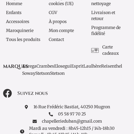
Homme
cookies (UE)
nettoyage
Enfants
CGV
Livraison et
retour
Accessoires
À propos
Programme de
Maroquinerie
Mon compte
fidélité
Tous les produits
Contact
Carte
cadeaux
MARQUES
Aurega
Crambes
Elosegui
Esprit
Laulhère
Reisenthel
Soway
Stetson
Stetson
Suivez nous
16 Rue Frédéric Bastiat, 40250 Mugron
05 58 97 70 25
chapellerieduban@gmail.com
Mardi au vendredi : 8h45-12h15 / 14h-18h30