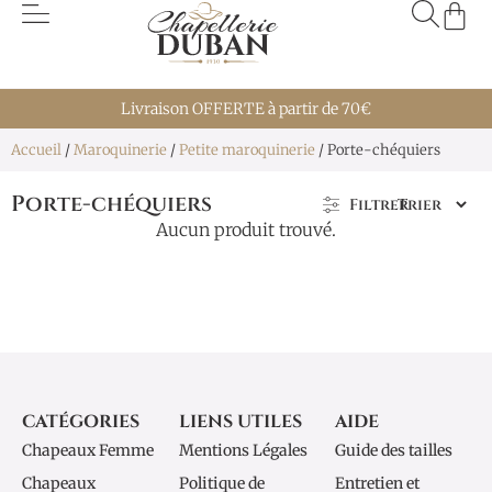
Livraison OFFERTE à partir de 70€
Accueil
/
Maroquinerie
/
Petite maroquinerie
/ Porte-chéquiers
Porte-chéquiers
Filtrer
Aucun produit trouvé.
CATÉGORIES
LIENS UTILES
AIDE
Chapeaux Femme
Mentions Légales
Guide des tailles
Chapeaux
Politique de
Entretien et