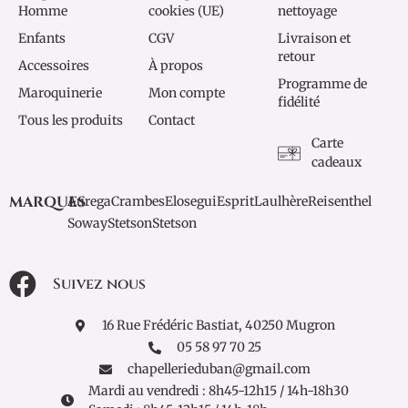
Homme
cookies (UE)
nettoyage
Enfants
CGV
Livraison et
retour
Accessoires
À propos
Programme de
Maroquinerie
Mon compte
fidélité
Tous les produits
Contact
Carte
cadeaux
MARQUES
Aurega
Crambes
Elosegui
Esprit
Laulhère
Reisenthel
Soway
Stetson
Stetson
Suivez nous
16 Rue Frédéric Bastiat, 40250 Mugron
05 58 97 70 25
chapellerieduban@gmail.com
Mardi au vendredi : 8h45-12h15 / 14h-18h30