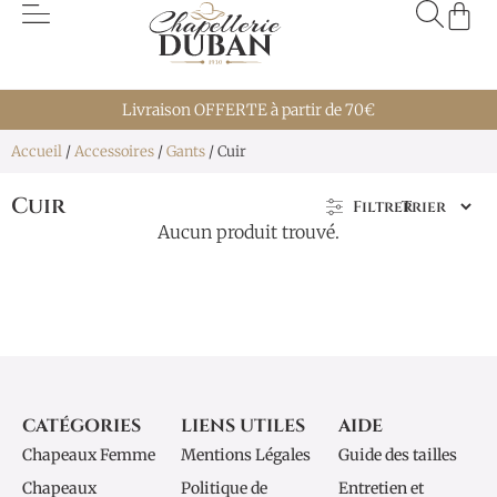
Livraison OFFERTE à partir de 70€
Accueil
/
Accessoires
/
Gants
/ Cuir
Cuir
Filtrer
Aucun produit trouvé.
CATÉGORIES
LIENS UTILES
AIDE
Chapeaux Femme
Mentions Légales
Guide des tailles
Chapeaux
Politique de
Entretien et