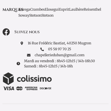
MARQUES
Aurega
Crambes
Elosegui
Esprit
Laulhère
Reisenthel
Soway
Stetson
Stetson
Suivez nous
16 Rue Frédéric Bastiat, 40250 Mugron
05 58 97 70 25
chapellerieduban@gmail.com
Mardi au vendredi : 8h45-12h15 / 14h-18h30
Samedi : 8h45-12h15 / 14h-18h